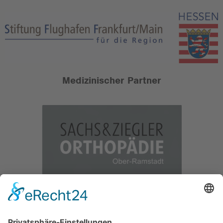
Medizinischer Partner
Offizieller Partnerverein der
SKYLINERS