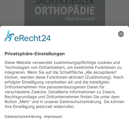
Offizieller Partnerverein der
SKYLINERS
Roßdorf Torros © 2026
Website-Service & Support: Zalman IT
Solutions