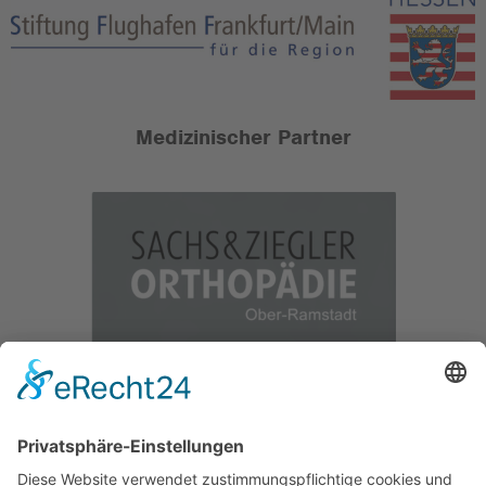
Medizinischer Partner
Offizieller Partnerverein der
SKYLINERS