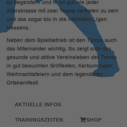
zu begeistern und in so gut wie jeder
Altersklasse mit zwei Teams vertreten zu sein
und das sogar bis in die höchsten Ligen
Hessens.
Neben dem Spielbetrieb ist den Torros auch
das Miteinander wichtig. So zeigt sich das
gesunde und aktive Vereinsleben der Torros
in gut besuchten Grillfesten, Kerbumzügen,
Weihnachtsfeiern und dem legendären
Ortskernfest!
AKTUELLE INFOS
TRAININGSZEITEN
SHOP