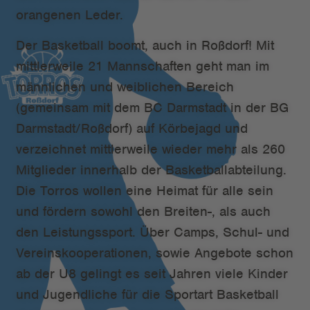
orangenen Leder.
Der Basketball boomt, auch in Roßdorf! Mit
mittlerweile 21 Mannschaften geht man im
männlichen und weiblichen Bereich
(gemeinsam mit dem BC Darmstadt in der BG
Darmstadt/Roßdorf) auf Körbejagd und
verzeichnet mittlerweile wieder mehr als 260
Mitglieder innerhalb der Basketballabteilung.
Die Torros wollen eine Heimat für alle sein
und fördern sowohl den Breiten-, als auch
den Leistungssport. Über Camps, Schul- und
Vereinskooperationen, sowie Angebote schon
ab der U8 gelingt es seit Jahren viele Kinder
und Jugendliche für die Sportart Basketball