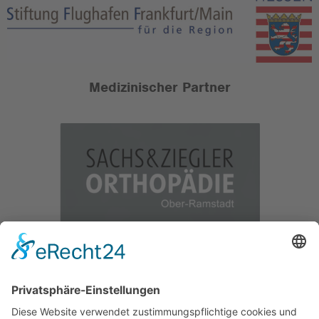
Medizinischer Partner
Offizieller Partnerverein der
SKYLINERS