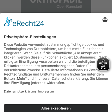
Offizieller Partnerverein der
SKYLINERS
Roßdorf Torros © 2026
Website-Service & Support: Zalman IT
Solutions
Schnelles & sicheres Webhosting durch Izy-